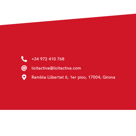
+34 972 410 768
licitactiva@licitactiva.com
Rambla Llibertat 6, 1er piso, 17004, Girona