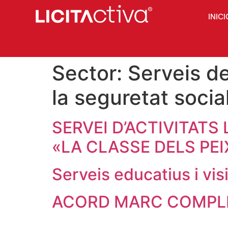
INICI
Sector:
Serveis de
la seguretat socia
SERVEI D’ACTIVITAT
«LA CLASSE DELS PEI
Serveis educatius i vi
ACORD MARC COMPLE