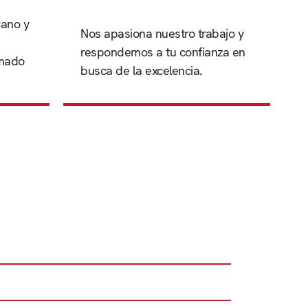
cano y
busca de la excelencia.
Nos apasiona nuestro trabajo y
mado y
respondemos a tu confianza en
respondemos a tu confianza en
rmado
Nos apasiona nuestro trabajo y
busca de la excelencia.
ano y