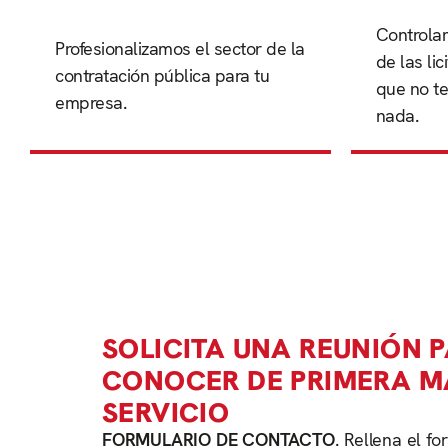
nada.
Controla
empresa.
Profesionalizamos el sector de la
que no te
de las li
contratación pública para tu
contratación pública para tu
de las lic
que no t
Profesionalizamos el sector de la
empresa.
Controlam
nada.
SOLICITA UNA REUNIÓN 
CONOCER DE PRIMERA 
SERVICIO
FORMULARIO DE CONTACTO
. Rellena el f