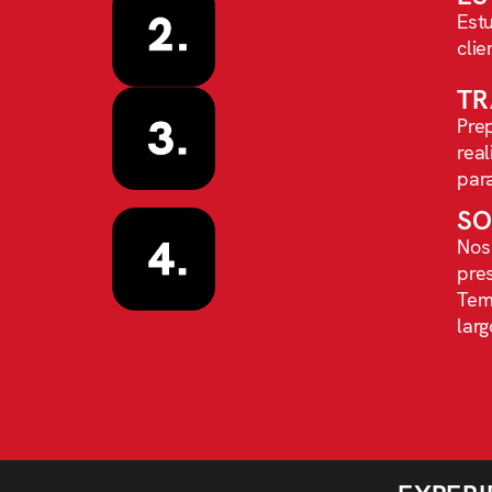
Estu
clie
TR
Pre
real
para
SO
Nos
pres
Tem
larg