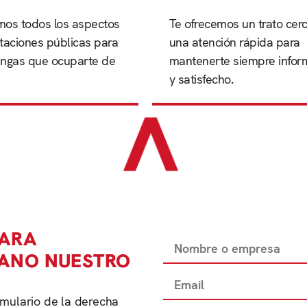
mos todos los aspectos
satisfecho.
Te ofrecemos un trato cer
ngas que ocuparte de
citaciones públicas para
mantenerte siempre infor
una atención rápida para
itaciones públicas para
engas que ocuparte de
una atención rápida para
mantenerte siempre info
os todos los aspectos
Te ofrecemos un trato cerc
y satisfecho.
PARA
MANO NUESTRO
ormulario de la derecha