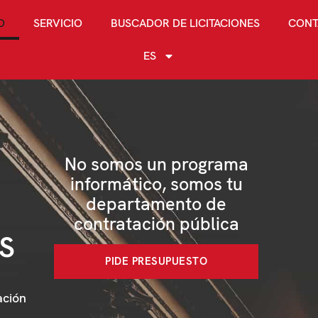
O
SERVICIO
BUSCADOR DE LICITACIONES
CONT
ES
No somos un programa
informático, somos tu
departamento de
contratación pública
ES
PIDE PRESUPUESTO
ación