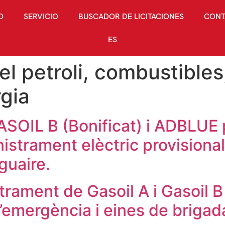
O
SERVICIO
BUSCADOR DE LICITACIONES
CONT
ES
l petroli, combustibles, 
rgia
SOIL B (Bonificat) i ADBLUE 
istrament elèctric provisiona
guaire.
ament de Gasoil A i Gasoil B 
d’emergència i eines de briga