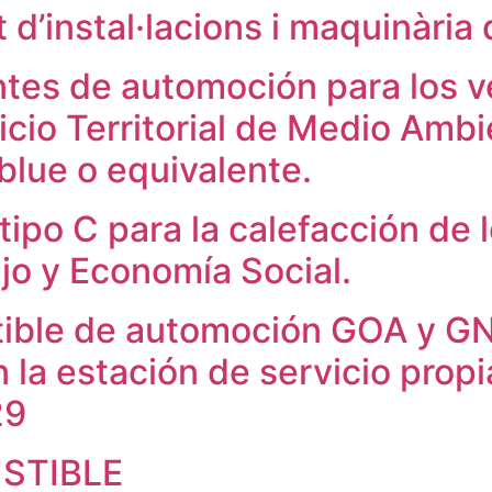
d’instal·lacions i maquinària 
tes de automoción para los ve
cio Territorial de Medio Amb
blue o equivalente.
ipo C para la calefacción de l
ajo y Economía Social.
ible de automoción GOA y GNA
la estación de servicio prop
29
STIBLE