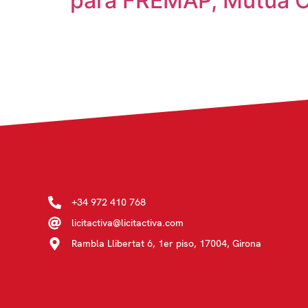
para FREMAP, Mutua Co
+34 972 410 768
licitactiva@licitactiva.com
Rambla Llibertat 6, 1er piso, 17004, Girona