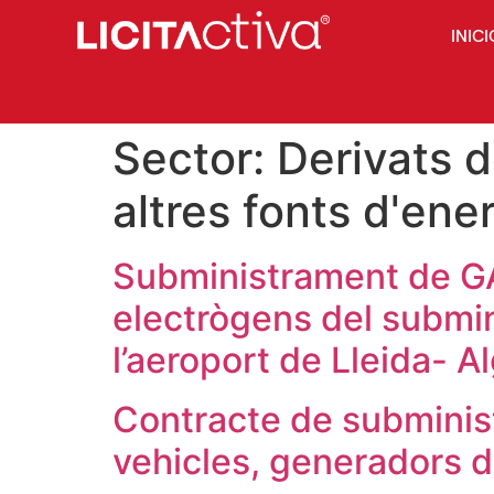
INICI
Sector:
Derivats de
altres fonts d'ene
Subministrament de GA
electrògens del submin
l’aeroport de Lleida- Al
Contracte de subministr
vehicles, generadors 