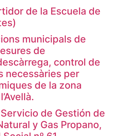
tidor de la Escuela de
tes)
acions municipals de
mesures de
 descàrrega, control de
ons necessàries per
rmiques de la zona
’Avellà.
 Servicio de Gestión de
Natural y Gas Propano,