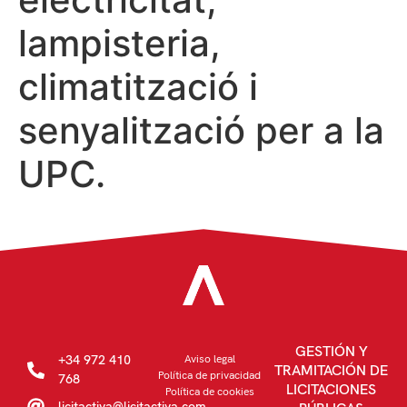
lampisteria,
climatització i
senyalització per a la
UPC.
GESTIÓN Y
+34 972 410
Aviso legal
TRAMITACIÓN DE
Política de privacidad
768
LICITACIONES
Política de cookies
licitactiva@licitactiva.com