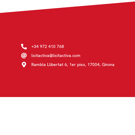
+34 972 410 768
licitactiva@licitactiva.com
Rambla Llibertat 6, 1er piso, 17004, Girona