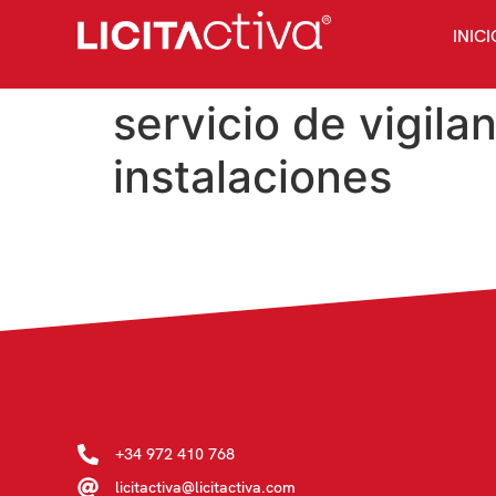
INICI
servicio de vigila
instalaciones
+34 972 410 768
licitactiva@licitactiva.com