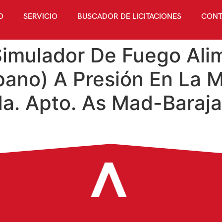
O
SERVICIO
BUSCADOR DE LICITACIONES
CONT
Simulador De Fuego Al
ano) A Presión En La M
da. Apto. As Mad-Baraj