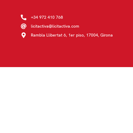
+34 972 410 768
licitactiva@licitactiva.com
Rambla Llibertat 6, 1er piso, 17004, Girona