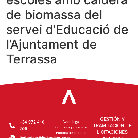
de biomassa del
servei d’Educació de
l’Ajuntament de
Terrassa
GESTIÓN Y
+34 972 410
Aviso legal
TRAMITACIÓN DE
Política de privacidad
768
LICITACIONES
Política de cookies
licitactiva@licitactiva.com