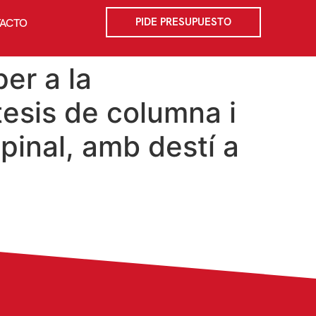
PIDE PRESUPUESTO
ACTO
er a la
esis de columna i
spinal, amb destí a