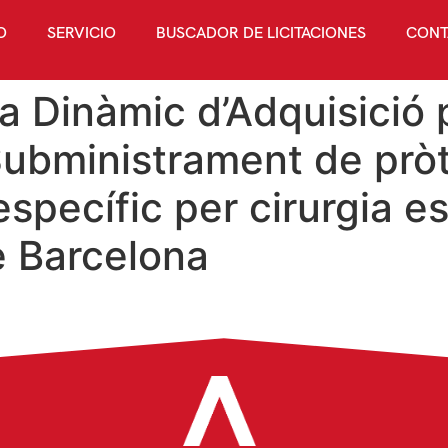
O
SERVICIO
BUSCADOR DE LICITACIONES
CONT
 Dinàmic d’Adquisició p
Subministrament de pròt
específic per cirurgia e
de Barcelona