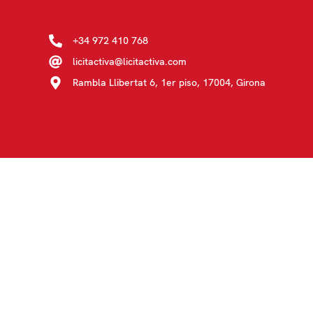
+34 972 410 768
licitactiva@licitactiva.com
Rambla Llibertat 6, 1er piso, 17004, Girona