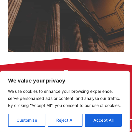
We value your privacy
We use cookies to enhance your browsing experience,
GESTIÓN Y
serve personalised ads or content, and analyse our traffic.
+34 972 410
Aviso legal
TRAMITACIÓN DE
By clicking "Accept All", you consent to our use of cookies.
Política de privacidad
768
LICITACIONES
Política de cookies
licitactiva@licitactiva.com
PÚBLICAS
Customise
Reject All
Accept All
Rambla
PIDE
PRESUPUESTO
Llibertat 6,