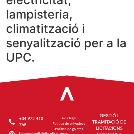
lampisteria,
climatització i
senyalització per a la
UPC.
GESTIÓ I
+34 972 410
Avís legal
TRAMITACIÓ DE
Política de privadesa
768
LICITACIONS
Política de galetes
licitactiva@licitactiva.com