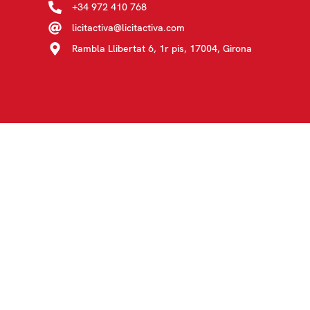
+34 972 410 768
licitactiva@licitactiva.com
Rambla Llibertat 6, 1r pis, 17004, Girona