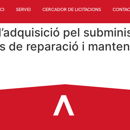
ICI
SERVEI
CERCADOR DE LICITACIONS
CONTAC
’adquisició pel submin
es de reparació i manten